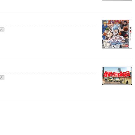
DS
DS