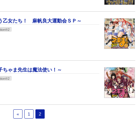
う乙女たち！ 麻帆良大運動会ＳＰ～
tion®2
子ちゃま先生は魔法使い！～
tion®2
«
1
2